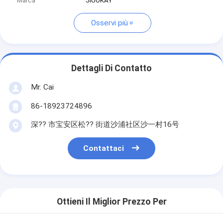
Marca
JIUOKAY
Osservi più
Dettagli Di Contatto
Mr. Cai
86-18923724896
深?? 市宝安区松?? 街道沙浦社区沙一村16号
Contattaci
Ottieni Il Miglior Prezzo Per