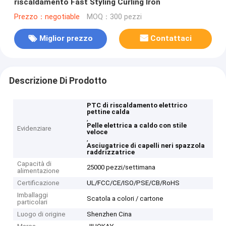
riscaldamento Fast Styling Curling Iron
Prezzo：negotiable
MOQ：300 pezzi
Miglior prezzo
Contattaci
Descrizione Di Prodotto
PTC di riscaldamento elettrico
pettine calda
,
Pelle elettrica a caldo con stile
Evidenziare
veloce
,
Asciugatrice di capelli neri spazzola
raddrizzatrice
Capacità di
25000 pezzi/settimana
alimentazione
Certificazione
UL/FCC/CE/ISO/PSE/CB/RoHS
Imballaggi
Scatola a colori / cartone
particolari
Luogo di origine
Shenzhen Cina