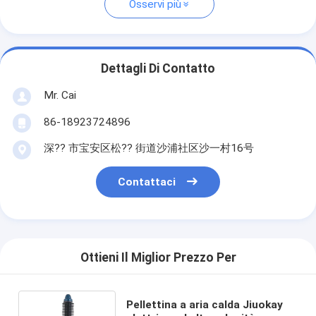
Osservi più
Dettagli Di Contatto
Mr. Cai
86-18923724896
深?? 市宝安区松?? 街道沙浦社区沙一村16号
Contattaci
Ottieni Il Miglior Prezzo Per
Pellettina a aria calda Jiuokay