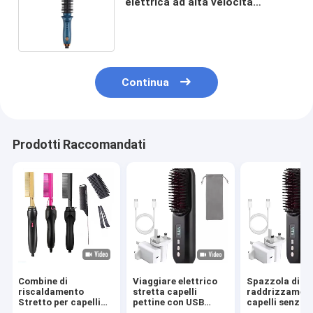
elettrica ad alta velocità
Asciugatrice di capelli da viaggio
di moda
Continua
Prodotti Raccomandati
Combine di
Viaggiare elettrico
Spazzola di
riscaldamento
stretta capelli
raddrizzamen
Stretto per capelli
pettine con USB
capelli senza f
Combine di calore
ricaricabile e 6 piedi
4 impostazioni