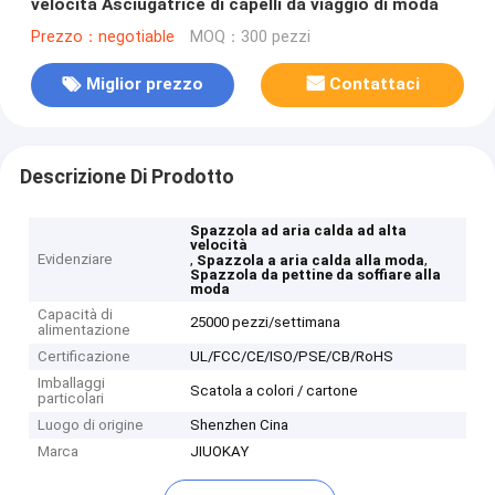
velocità Asciugatrice di capelli da viaggio di moda
Prezzo：negotiable
MOQ：300 pezzi
Miglior prezzo
Contattaci
Descrizione Di Prodotto
Spazzola ad aria calda ad alta
velocità
Evidenziare
,
,
Spazzola a aria calda alla moda
Spazzola da pettine da soffiare alla
moda
Capacità di
25000 pezzi/settimana
alimentazione
Certificazione
UL/FCC/CE/ISO/PSE/CB/RoHS
Imballaggi
Scatola a colori / cartone
particolari
Luogo di origine
Shenzhen Cina
Marca
JIUOKAY