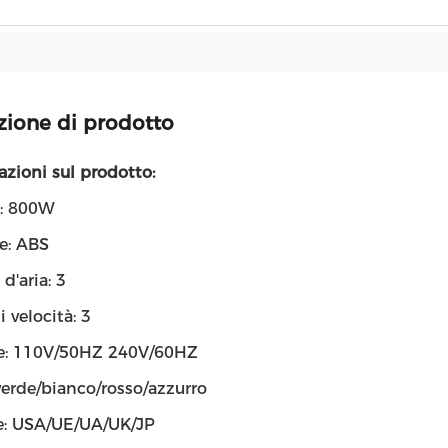
zione di prodotto
zioni sul prodotto:
: 800W
e: ABS
d'aria: 3
i velocità: 3
e: 110V/50HZ 240V/60HZ
verde/bianco/rosso/azzurro
e: USA/UE/UA/UK/JP