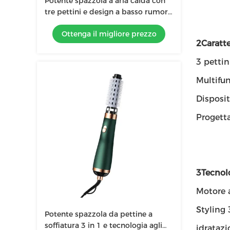
Potente spazzola a aria calda con
tre pettini e design a basso rumore
per lo styling in salone
Ottenga il migliore prezzo
2Caratte
3 pettin
Multifun
Disposit
Progett
3Tecnolo
Motore a
Styling 
Potente spazzola da pettine a
soffiatura 3 in 1 e tecnologia agli
idratazi