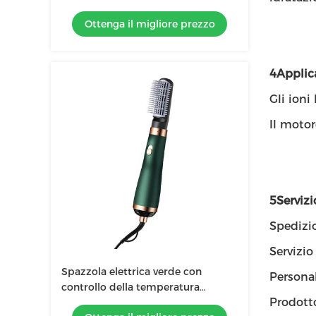
ioni blu per capelli senza frizz
Ottenga il migliore prezzo
4Applic
Gli ioni
Il motore
5Servizi
Spedizi
Servizio
Spazzola elettrica verde con
Personal
controllo della temperatura
Prodot
intelligente