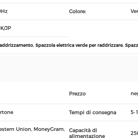
0Hz
Ve
Colore:
UK/JP
,
,
 raddrizzamento
Spazzola elettrica verde per raddrizzare
Spazz
ne
Prezzo
artone
5-1
Tempi di consegna
 Western Union, MoneyGram,
Capacità di
25
alimentazione