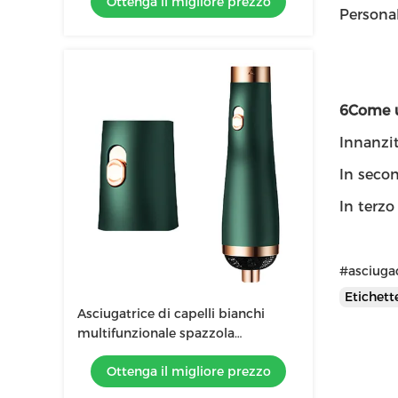
Ottenga il migliore prezzo
Persona
6Come u
Innanzitu
In secon
In terzo
#asciugac
Etichet
Asciugatrice di capelli bianchi
multifunzionale spazzola
raddrizzatrice per lo styling
Ottenga il migliore prezzo
domestico