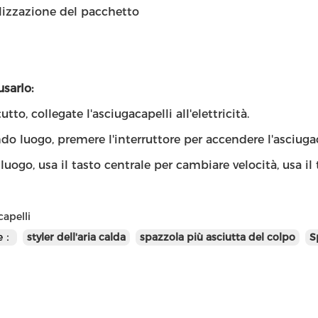
lizzazione del pacchetto
sarlo:
tto, collegate l'asciugacapelli all'elettricità.
do luogo, premere l'interruttore per accendere l'asciugac
 luogo, usa il tasto centrale per cambiare velocità, usa i
apelli
te：
styler dell'aria calda
spazzola più asciutta del colpo
S