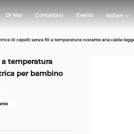
Di Noi
Contattaci
Eventi
Italian
trice di capelli senza fili a temperatura costante aria calda leg
li a temperatura
ttrica per bambino
ante