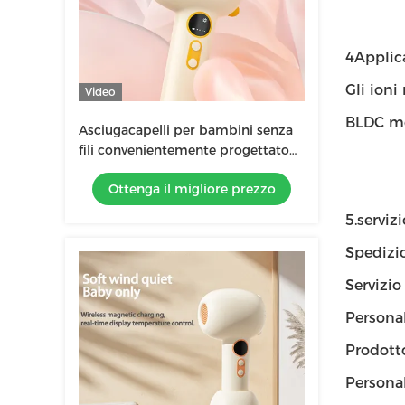
4Applic
Gli ioni
Video
BLDC mot
Asciugacapelli per bambini senza
fili convenientemente progettato
con base di ricarica GW 0.7KG
Ottenga il migliore prezzo
Giallo / Blu
5.servizi
Spedizi
Servizio
Personal
Prodot
Persona