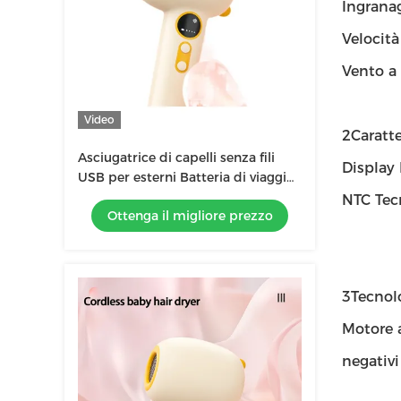
Ingranag
Velocità
Vento a 
Video
2Caratte
Asciugatrice di capelli senza fili
Display
USB per esterni Batteria di viaggio
Mini asciugatrice di capelli
NTC Tecn
Ottenga il migliore prezzo
portatile carica Asciugatrice senza
fili
3Tecnolo
Motore a
negativi