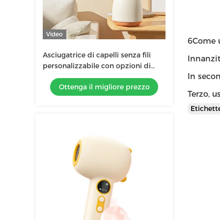
Video
6Come u
Asciugatrice di capelli senza fili
Innanzitu
personalizzabile con opzioni di
In secon
personalizzazione e colore
Ottenga il migliore prezzo
Terzo, u
Etichet