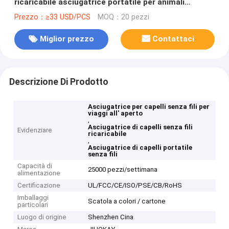
ricaricabile asciugatrice portatile per animali
domestici con vento caldo e freddo per viaggi all'
Prezzo：≥33 USD/PCS
MOQ：20 pezzi
aperto
Miglior prezzo
Contattaci
Descrizione Di Prodotto
Asciugatrice per capelli senza fili per
viaggi all' aperto
,
Asciugatrice di capelli senza fili
Evidenziare
ricaricabile
,
Asciugatrice di capelli portatile
senza fili
Capacità di
25000 pezzi/settimana
alimentazione
Certificazione
UL/FCC/CE/ISO/PSE/CB/RoHS
Imballaggi
Scatola a colori / cartone
particolari
Luogo di origine
Shenzhen Cina