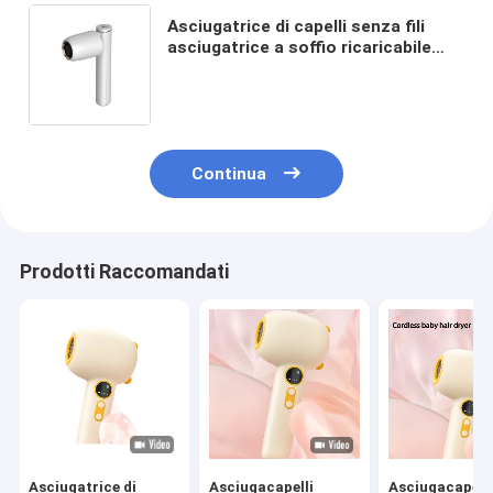
Asciugatrice di capelli senza fili
asciugatrice a soffio ricaricabile
asciugatrice portatile per animali
domestici con vento caldo e freddo
per viaggi all' aperto
Continua
Prodotti Raccomandati
Asciugatrice di
Asciugacapelli
Asciugacapelli