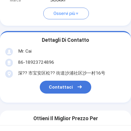
Marca
JIUOKAY
Osservi più
Dettagli Di Contatto
Mr. Cai
86-18923724896
深?? 市宝安区松?? 街道沙浦社区沙一村16号
Contattaci
Ottieni Il Miglior Prezzo Per